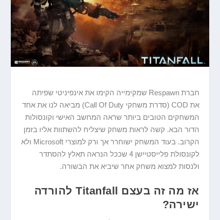
חברת Respawn שמקימייה הקימו את אינפיניטי שפיתה
את COD (סדרת משחקי Call Of Duty) מביאה לנו את אחד
המשחקים הטובים ביותר שראה המחשב האישי וקונסולות
הדור הבא. קשה לראות משחק שיצליח להשתוות אליו בזמן
הקרוב. בעוד המשחק ישוחרר אך ורק למוצרי Microsoft ולא
לקונסולת פלייסטיישן 4 שככל הנראה תאלץ להסתדר
ולנסות למצוא משחק אחר שיביא את הבשורה.
אז מה זה בעצם Titanfall להורדה
ישירה?