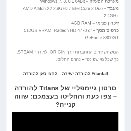
מערכת הפעלה –
Windows 7, 8, 8.1 64Bit
מעבד –
AMD Athlon X2 2.8GHz / Intel Core 2 Duo
2.4GHz
זיכרון פנימי –
4GB RAM
כרטיס מסך –
512GB VRAM, Radeon HD 4770 or
GeForce 8800GT
המשחק יחייב התחברות דרך ORIGIN ולא דרך STEAM,
כך שכל מי שפינטז – נהרס החלום.
Fitanfall להורדה ישירה – לחצו כאן להורדה
סרטון גיימפליי של Titans להורדה
– צפו כעת והחליטו בעצמכם: שווה
קנייה?