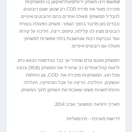
titanfall הינו משחק יריות/פעולה/אקשן בו המשחקיות
מזכירה מאוד את סדרת COD רק שכאן ישנם רובוטים.
להבדיל ממשחקי פעולה אחרים בהם הרובוטים איטיים
וכבדים כאן מדובר בהפך הגמור. משחק הפעולה בעזרת
רובוטים מציג לנו קלילות, טיפוס, ריצה, הליכה על קירות
ועוד טכניקות רבות שנחשבות בלתי אפשרות למשחקי
פעולה עם רובוטים איטיים.
המשחק אמנם טרם שוחרר אך כבר בגירסאת הבטא ניתן
לראות קהל אוהדים רב שהוריד את המשחק (9GB) ונהנה
מכל רגע. המשחקיות מזכירה את -COD, גם החלפת
הנשקים, ההליכה, הריצה וכו' אבל הגרפיקה, העלילה
וההתרחשויות פשוט שואבות את השחקן לתוך המשחק.
תאריך היציאה המשוער: אביב 2014.
דרישות מערכת – מינימאליות: