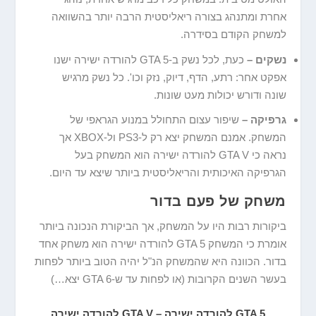
אחרת ומתנהג בצורה ריאליסטית הרבה יותר בהשוואה
למשחק הקודם בסידרה.
נשקים –
כעת, לכל נשק ב-GTA 5 להורדה ישירה ישנו
אפקט אחר: רתע, הדף, דיוק, נזק וכו'. כל נשק מרגיש
שונה ודורש יכולות מעט שונות.
גרפיקה –
שיפור עצום התחולל במנוע הגראפי של
המשחק. אמנם המשחק יצא רק ל-PS3 ול-XBOX אך
נראה כי GTA V להורדה ישירה הוא המשחק בעל
הגרפיקה האיכותית והריאליסטית ביותר שיצא עד היום.
משחק של פעם בדור
ביקורות רבות היו על המשחק, אך הביקורת הנכונה ביותר
אומרת כי המשחק GTA 5 להורדה ישירה הוא משחק אחד
בדור. הכוונה היא שהמשחק הנ"ל יהיה הטוב ביותר לפחות
בעשר השנים הקרובות (או לפחות עד ש-GTA 6 יצא…)
GTA 5 להורדה ישירה – GTA V להורדה ישירה