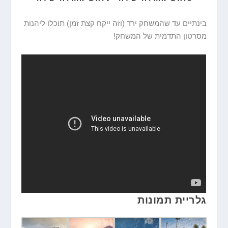
בינתיים עד שהמשחק ירד (וזה ייקח קצת זמן) תוכלו ליהנות
מסרטון התדמית של המשחק!
גלריית תמונות