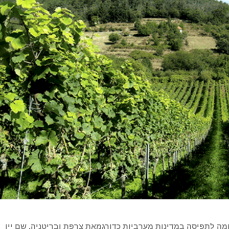
מה לתפיסה במדינות מערביות כדורגמאת צרפת ובריטניה, שם יין