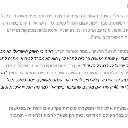
ישראלי. בשנים האחרונות קמים עסקים רבים המספקים משלוחי יין לכל
שוטה. מבחן יינות עצום הכולל כמעט כל יין ישראלי הקיים בשוק רק
, סופר, מוכרים, אחסנה וכו'. חנויות יין אינטרנטיות מספקות מחירים
ת המפוזרות בישראל.
"ראינו כי השוק הישראלי לא מכי
לגבי יין שגויה. אנשים צריכים להבין שיין הוא לא מטרד לכיס או מתנה לחג
 שיכול לשדרג כל סעודה"
. אכן כך, יינות אדומים ידועים בשילוב הנהדר
 ידוע בקלילותו ובהגשתו קר (הגשה בשעות הצהריים החמות לדוגמא).
"חנו
, להראות שיין לא חייב להיות יקר. אנחנו משווקים יינות כמעט מכל
הייקבים בישראל ומגיעים כמעט לכל מקום בישראל תוך 48 שעות. אנו מקווים שהציבור בישראל ילמד מה הוא יין איכוית וטוב
הוא משקה אלכוהולי המשדרג סעודות ואף טעים לשתייה בפגישות
וע בכל העולם המודרני. כעת רק נשאר לחכות ולראות – הציבור