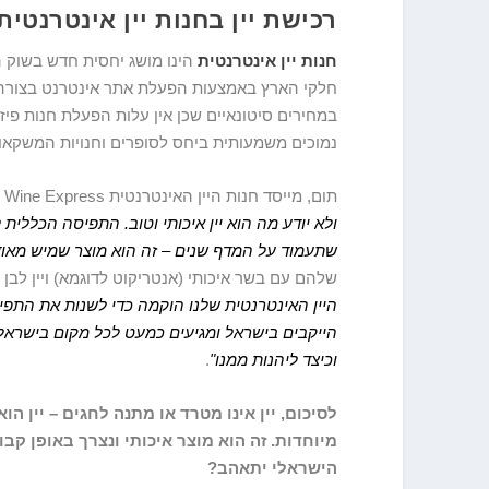
רכישת יין בחנות יין אינטרנטית
חנות יין אינטרנטית
הינו מושג יחסית חדש בשוק ה
חלקי הארץ באמצעות הפעלת אתר אינטרנט בצורה הפ
במחירים סיטונאיים שכן אין עלות הפעלת חנות פיזית
נמוכים משמעותית ביחס לסופרים וחנויות המשקאו
תום, מייסד חנות היין האינטרנטית Wine Express מספר לנו על הרעיון שעומד מאחורי הצד:
ולא יודע מה הוא יין איכותי וטוב. התפיסה הכללית 
שתעמוד על המדף שנים – זה הוא מוצר שמיש מאוד
שלהם עם בשר איכותי (אנטריקוט לדוגמא) ויין לבן
היין האינטרנטית שלנו הוקמה כדי לשנות את התפיסה
וכיצד ליהנות ממנו"
.
לסיכום, יין אינו מטרד או מתנה לחגים – יין 
מיוחדות. זה הוא מוצר איכותי ונצרך באופן קב
הישראלי יתאהב?